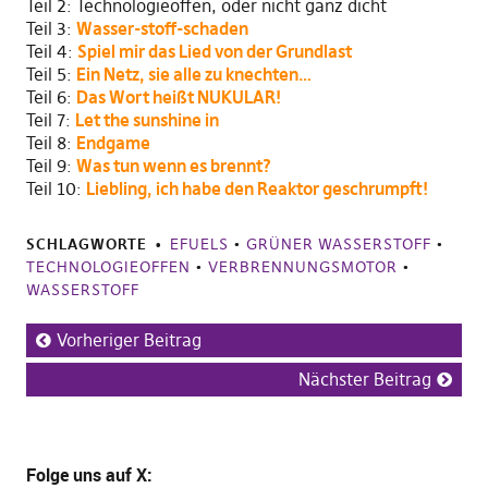
Teil 2: Technologieoffen, oder nicht ganz dicht
Teil 3:
Wasser-stoff-schaden
Teil 4:
Spiel mir das Lied von der Grundlast
Teil 5:
Ein Netz, sie alle zu knechten…
Teil 6:
Das Wort heißt NUKULAR!
Teil 7:
Let the sunshine in
Teil 8:
Endgame
Teil 9:
Was tun wenn es brennt?
Teil 10:
Liebling, ich habe den Reaktor geschrumpft!
SCHLAGWORTE
EFUELS
•
GRÜNER WASSERSTOFF
•
TECHNOLOGIEOFFEN
•
VERBRENNUNGSMOTOR
•
WASSERSTOFF
Vorheriger Beitrag
Nächster Beitrag
Folge uns
auf X
: