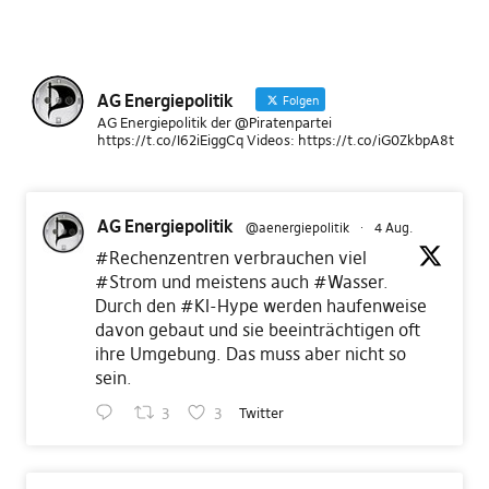
AG Energiepolitik
Folgen
AG Energiepolitik der @Piratenpartei
https://t.co/I62iEiggCq Videos: https://t.co/iG0ZkbpA8t
AG Energiepolitik
@aenergiepolitik
·
4 Aug.
#Rechenzentren
verbrauchen viel
#Strom
und meistens auch
#Wasser
.
Durch den
#KI
-Hype werden haufenweise
davon gebaut und sie beeinträchtigen oft
ihre Umgebung. Das muss aber nicht so
sein.
3
3
Twitter