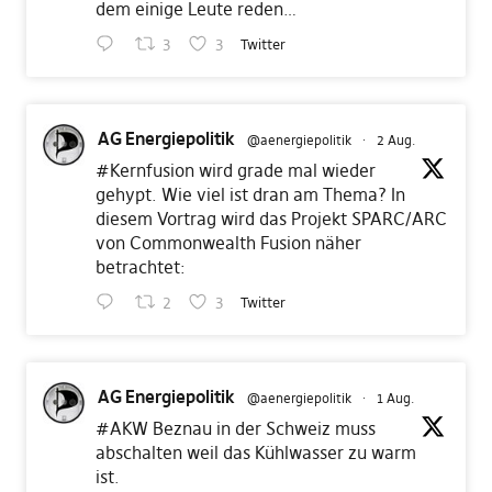
dem einige Leute reden…
3
3
Twitter
AG Energiepolitik
@aenergiepolitik
·
2 Aug.
#Kernfusion
wird grade mal wieder
gehypt. Wie viel ist dran am Thema? In
diesem Vortrag wird das Projekt SPARC/ARC
von Commonwealth Fusion näher
betrachtet:
2
3
Twitter
AG Energiepolitik
@aenergiepolitik
·
1 Aug.
#AKW
Beznau in der Schweiz muss
abschalten weil das Kühlwasser zu warm
ist.