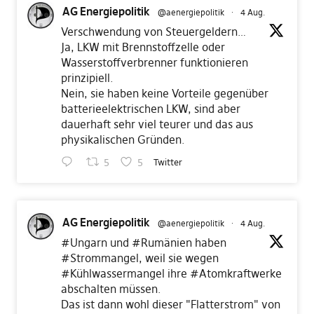
AG Energiepolitik
@aenergiepolitik
·
4 Aug.
Verschwendung von Steuergeldern…
Ja, LKW mit Brennstoffzelle oder
Wasserstoffverbrenner funktionieren
prinzipiell.
Nein, sie haben keine Vorteile gegenüber
batterieelektrischen LKW, sind aber
dauerhaft sehr viel teurer und das aus
physikalischen Gründen.
5
5
Twitter
AG Energiepolitik
@aenergiepolitik
·
4 Aug.
#Ungarn
und
#Rumänien
haben
#Strommangel
, weil sie wegen
#Kühlwassermangel
ihre
#Atomkraftwerke
abschalten müssen.
Das ist dann wohl dieser "Flatterstrom" von