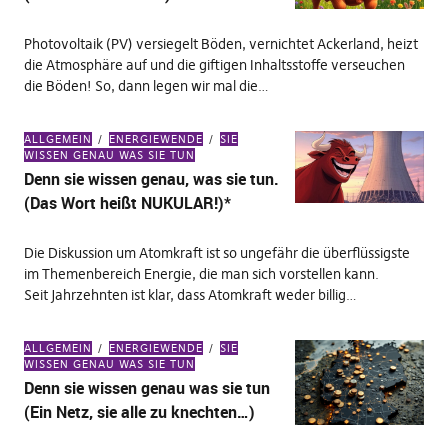
Photovoltaik (PV) versiegelt Böden, vernichtet Ackerland, heizt
die Atmosphäre auf und die giftigen Inhaltsstoffe verseuchen
die Böden! So, dann legen wir mal die…
ALLGEMEIN
ENERGIEWENDE
SIE
WISSEN GENAU WAS SIE TUN
Denn sie wissen genau, was sie tun.
(Das Wort heißt NUKULAR!)*
Die Diskussion um Atomkraft ist so ungefähr die überflüssigste
im Themenbereich Energie, die man sich vorstellen kann.
Seit Jahrzehnten ist klar, dass Atomkraft weder billig…
ALLGEMEIN
ENERGIEWENDE
SIE
WISSEN GENAU WAS SIE TUN
Denn sie wissen genau was sie tun
(Ein Netz, sie alle zu knechten…)