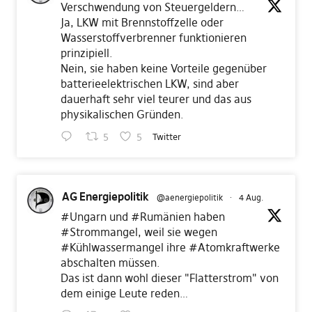
Verschwendung von Steuergeldern…
Ja, LKW mit Brennstoffzelle oder
Wasserstoffverbrenner funktionieren
prinzipiell.
Nein, sie haben keine Vorteile gegenüber
batterieelektrischen LKW, sind aber
dauerhaft sehr viel teurer und das aus
physikalischen Gründen.
5
5
Twitter
AG Energiepolitik
@aenergiepolitik
·
4 Aug.
#Ungarn
und
#Rumänien
haben
#Strommangel
, weil sie wegen
#Kühlwassermangel
ihre
#Atomkraftwerke
abschalten müssen.
Das ist dann wohl dieser "Flatterstrom" von
dem einige Leute reden…