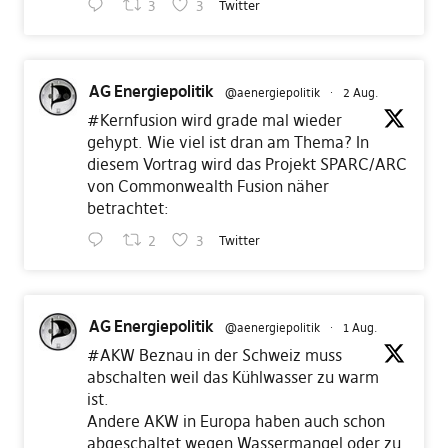
3
3
Twitter
AG Energiepolitik
@aenergiepolitik
·
2 Aug.
#Kernfusion
wird grade mal wieder
gehypt. Wie viel ist dran am Thema? In
diesem Vortrag wird das Projekt SPARC/ARC
von Commonwealth Fusion näher
betrachtet:
2
3
Twitter
AG Energiepolitik
@aenergiepolitik
·
1 Aug.
#AKW
Beznau in der Schweiz muss
abschalten weil das Kühlwasser zu warm
ist.
Andere AKW in Europa haben auch schon
abgeschaltet wegen Wassermangel oder zu