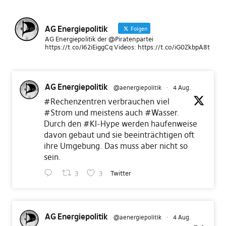
AG Energiepolitik
Folgen
AG Energiepolitik der @Piratenpartei
https://t.co/I62iEiggCq Videos: https://t.co/iG0ZkbpA8t
AG Energiepolitik
@aenergiepolitik
·
4 Aug.
#Rechenzentren
verbrauchen viel
#Strom
und meistens auch
#Wasser
.
Durch den
#KI
-Hype werden haufenweise
davon gebaut und sie beeinträchtigen oft
ihre Umgebung. Das muss aber nicht so
sein.
3
3
Twitter
AG Energiepolitik
@aenergiepolitik
·
4 Aug.