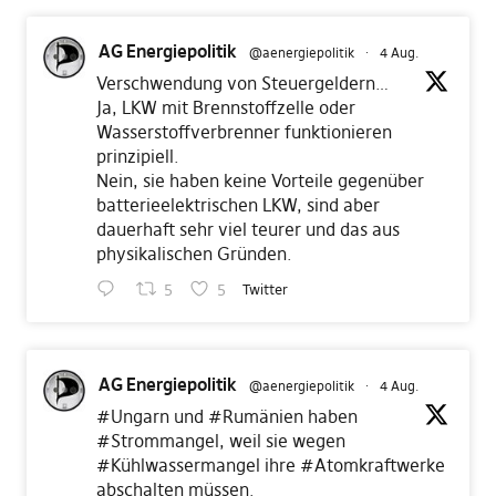
AG Energiepolitik
@aenergiepolitik
·
4 Aug.
Verschwendung von Steuergeldern…
Ja, LKW mit Brennstoffzelle oder
Wasserstoffverbrenner funktionieren
prinzipiell.
Nein, sie haben keine Vorteile gegenüber
batterieelektrischen LKW, sind aber
dauerhaft sehr viel teurer und das aus
physikalischen Gründen.
5
5
Twitter
AG Energiepolitik
@aenergiepolitik
·
4 Aug.
#Ungarn
und
#Rumänien
haben
#Strommangel
, weil sie wegen
#Kühlwassermangel
ihre
#Atomkraftwerke
abschalten müssen.