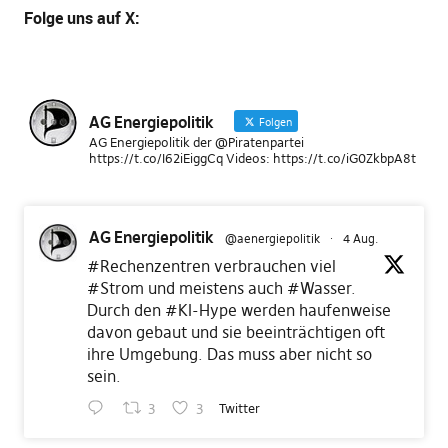
Folge uns
auf X
:
AG Energiepolitik
Folgen
AG Energiepolitik der @Piratenpartei
https://t.co/I62iEiggCq Videos: https://t.co/iG0ZkbpA8t
AG Energiepolitik
@aenergiepolitik
·
4 Aug.
#Rechenzentren
verbrauchen viel
#Strom
und meistens auch
#Wasser
.
Durch den
#KI
-Hype werden haufenweise
davon gebaut und sie beeinträchtigen oft
ihre Umgebung. Das muss aber nicht so
sein.
3
3
Twitter