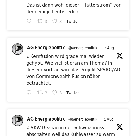
Das ist dann wohl dieser "Flatterstrom" von
dem einige Leute reden…
3
3
Twitter
AG Energiepolitik
@aenergiepolitik
·
2 Aug.
#Kernfusion
wird grade mal wieder
gehypt. Wie viel ist dran am Thema? In
diesem Vortrag wird das Projekt SPARC/ARC
von Commonwealth Fusion näher
betrachtet:
2
3
Twitter
AG Energiepolitik
@aenergiepolitik
·
1 Aug.
#AKW
Beznau in der Schweiz muss
abschalten weil das Kühlwasser zu warm