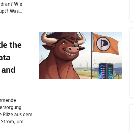
h dran? Wie
aupt? Was…
le the
ata
s and
ehmende
versorgung.
 Pilze aus dem
 Strom, um