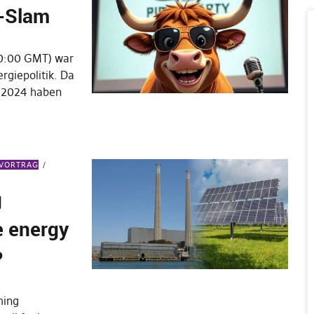
a-Slam
20:00 GMT) war
rgiepolitik. Da
. 2024 haben
EVORTRAG
g
e energy
?
ming