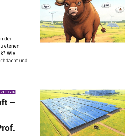
n der
rtretenen
ik? Wie
urchdacht und
VOLTAIK
ft –
rof.