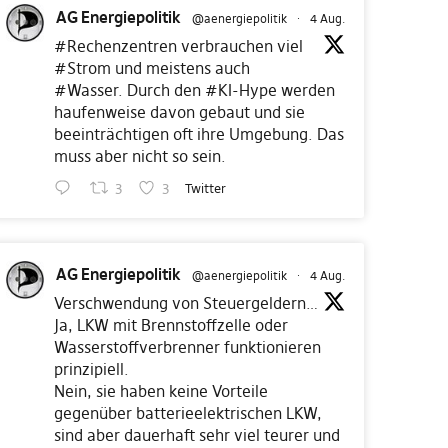
AG Energiepolitik
@aenergiepolitik
·
4 Aug.
#Rechenzentren
verbrauchen viel
#Strom
und meistens auch
#Wasser
. Durch den
#KI
-Hype werden
haufenweise davon gebaut und sie
beeinträchtigen oft ihre Umgebung. Das
muss aber nicht so sein.
3
3
Twitter
AG Energiepolitik
@aenergiepolitik
·
4 Aug.
Verschwendung von Steuergeldern…
Ja, LKW mit Brennstoffzelle oder
Wasserstoffverbrenner funktionieren
prinzipiell.
Nein, sie haben keine Vorteile
gegenüber batterieelektrischen LKW,
sind aber dauerhaft sehr viel teurer und