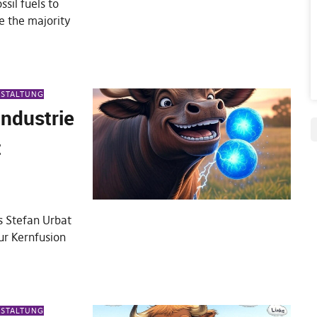
sil fuels to
e the majority
NSTALTUNG
industrie
t
ns Stefan Urbat
ur Kernfusion
NSTALTUNG