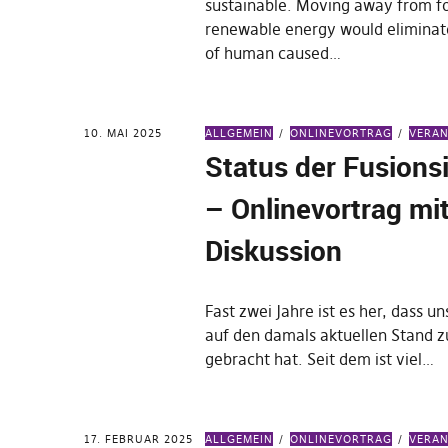
sustainable. Moving away from fos
renewable energy would eliminat
of human caused…
10. MAI 2025
ALLGEMEIN
ONLINEVORTRAG
VERA
Status der Fusions
– Onlinevortrag mi
Diskussion
Fast zwei Jahre ist es her, dass u
auf den damals aktuellen Stand z
gebracht hat. Seit dem ist viel…
17. FEBRUAR 2025
ALLGEMEIN
ONLINEVORTRAG
VERA