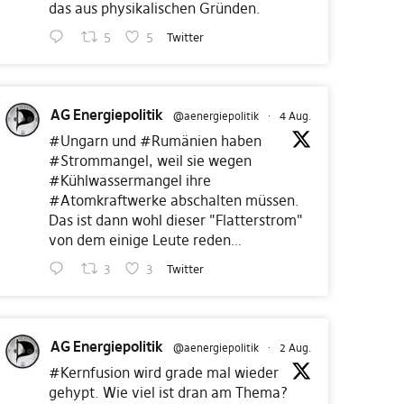
das aus physikalischen Gründen.
5
5
Twitter
AG Energiepolitik
@aenergiepolitik
·
4 Aug.
#Ungarn
und
#Rumänien
haben
#Strommangel
, weil sie wegen
#Kühlwassermangel
ihre
#Atomkraftwerke
abschalten müssen.
Das ist dann wohl dieser "Flatterstrom"
von dem einige Leute reden…
3
3
Twitter
AG Energiepolitik
@aenergiepolitik
·
2 Aug.
#Kernfusion
wird grade mal wieder
gehypt. Wie viel ist dran am Thema?