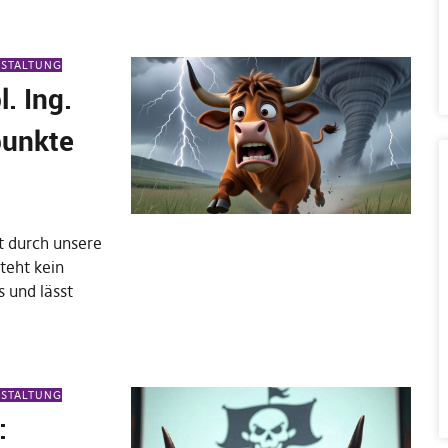
NSTALTUNG
. Ing.
punkte
st durch unsere
teht kein
s und lässt
NSTALTUNG
: