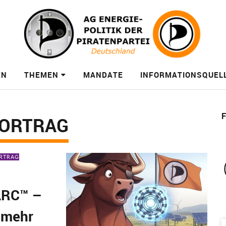
EN
THEMEN
MANDATE
INFORMATIONSQUEL
F
VORTRAG
RTRAG
ARC™ –
 mehr