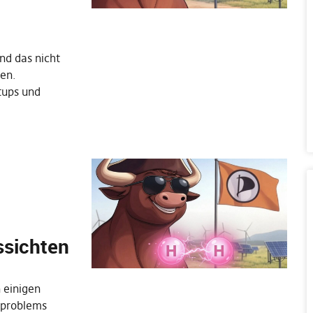
nd das nicht
en.
tups und
ssichten
 einigen
eproblems