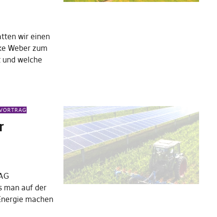
tten wir einen
icke Weber zum
t und welche
EVORTRAG
r
 AG
as man auf der
nergie machen