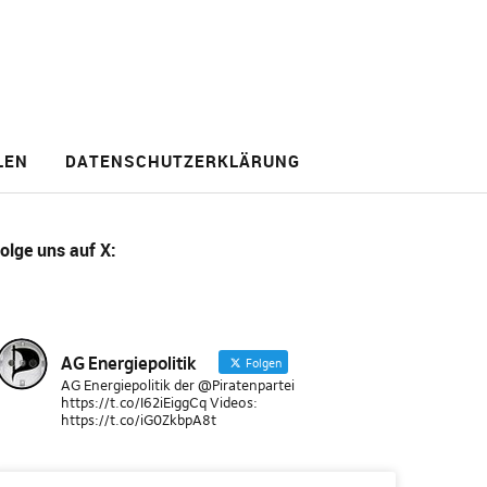
LEN
DATENSCHUTZERKLÄRUNG
olge uns
auf X
:
AG Energiepolitik
Folgen
AG Energiepolitik der @Piratenpartei
https://t.co/I62iEiggCq Videos:
https://t.co/iG0ZkbpA8t