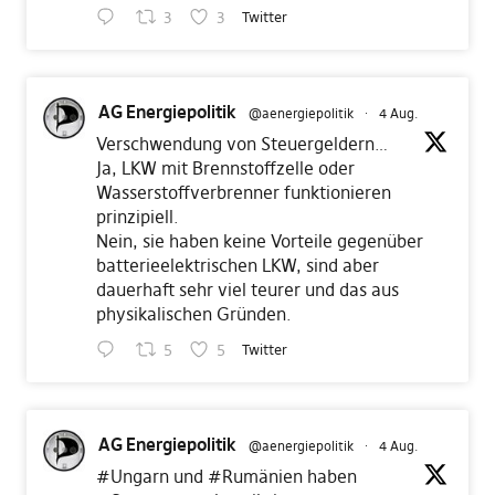
3
3
Twitter
AG Energiepolitik
@aenergiepolitik
·
4 Aug.
Verschwendung von Steuergeldern…
Ja, LKW mit Brennstoffzelle oder
Wasserstoffverbrenner funktionieren
prinzipiell.
Nein, sie haben keine Vorteile gegenüber
batterieelektrischen LKW, sind aber
dauerhaft sehr viel teurer und das aus
physikalischen Gründen.
5
5
Twitter
AG Energiepolitik
@aenergiepolitik
·
4 Aug.
#Ungarn
und
#Rumänien
haben