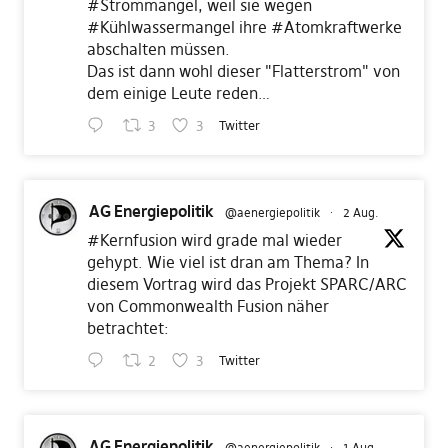
#Strommangel
, weil sie wegen
#Kühlwassermangel
ihre
#Atomkraftwerke
abschalten müssen.
Das ist dann wohl dieser "Flatterstrom" von
dem einige Leute reden…
3
3
Twitter
AG Energiepolitik
@aenergiepolitik
·
2 Aug.
#Kernfusion
wird grade mal wieder
gehypt. Wie viel ist dran am Thema? In
diesem Vortrag wird das Projekt SPARC/ARC
von Commonwealth Fusion näher
betrachtet:
2
3
Twitter
AG Energiepolitik
@aenergiepolitik
·
1 Aug.