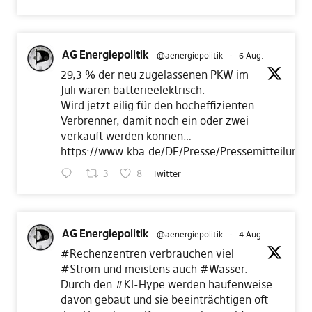
AG Energiepolitik
@aenergiepolitik
·
6 Aug.
29,3 % der neu zugelassenen PKW im
Juli waren batterieelektrisch.
Wird jetzt eilig für den hocheffizienten
Verbrenner, damit noch ein oder zwei
verkauft werden können…
https://www.kba.de/DE/Presse/Pressemitteilunge
3
8
Twitter
AG Energiepolitik
@aenergiepolitik
·
4 Aug.
#Rechenzentren
verbrauchen viel
#Strom
und meistens auch
#Wasser
.
Durch den
#KI
-Hype werden haufenweise
davon gebaut und sie beeinträchtigen oft