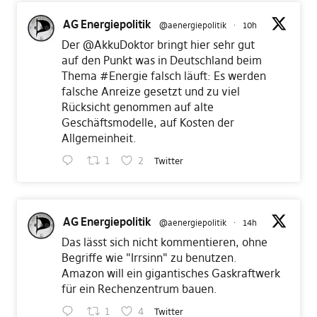
AG Energiepolitik
@aenergiepolitik
·
10h
Der
@AkkuDoktor
bringt hier sehr gut
auf den Punkt was in Deutschland beim
Thema
#Energie
falsch läuft: Es werden
falsche Anreize gesetzt und zu viel
Rücksicht genommen auf alte
Geschäftsmodelle, auf Kosten der
Allgemeinheit.
1
2
Twitter
AG Energiepolitik
@aenergiepolitik
·
14h
Das lässt sich nicht kommentieren, ohne
Begriffe wie "Irrsinn" zu benutzen.
Amazon will ein gigantisches Gaskraftwerk
für ein Rechenzentrum bauen.
1
4
Twitter