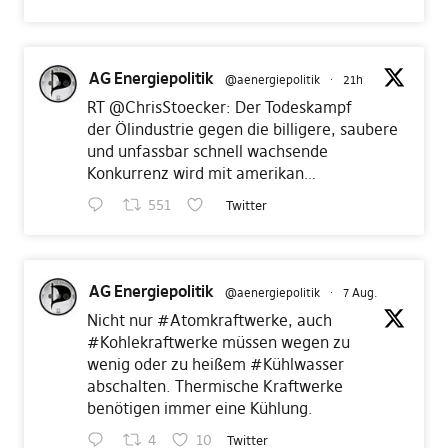
AG Energiepolitik
@aenergiepolitik
·
21h
RT
@ChrisStoecker
: Der Todeskampf
der Ölindustrie gegen die billigere, saubere
und unfassbar schnell wachsende
Konkurrenz wird mit amerikan…
551
Twitter
AG Energiepolitik
@aenergiepolitik
·
7 Aug.
Nicht nur
#Atomkraftwerke
, auch
#Kohlekraftwerke
müssen wegen zu
wenig oder zu heißem
#Kühlwasser
abschalten. Thermische Kraftwerke
benötigen immer eine Kühlung.
4
10
Twitter