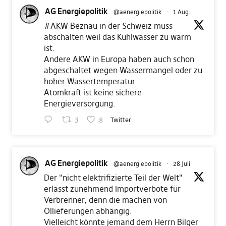
AG Energiepolitik
@aenergiepolitik
·
1 Aug.
#AKW
Beznau in der Schweiz muss
abschalten weil das Kühlwasser zu warm
ist.
Andere AKW in Europa haben auch schon
abgeschaltet wegen Wassermangel oder zu
hoher Wassertemperatur.
Atomkraft ist keine sichere
Energieversorgung.
3
8
Twitter
AG Energiepolitik
@aenergiepolitik
·
28 Juli
Der "nicht elektrifizierte Teil der Welt"
erlässt zunehmend Importverbote für
Verbrenner, denn die machen von
Öllieferungen abhängig.
Vielleicht könnte jemand dem Herrn Bilger