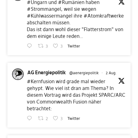
#Ungarn
und
#Rumänien
haben
#Strommangel
, weil sie wegen
#Kühlwassermangel
ihre
#Atomkraftwerke
abschalten müssen.
Das ist dann wohl dieser "Flatterstrom" von
dem einige Leute reden…
3
3
Twitter
AG Energiepolitik
@aenergiepolitik
·
2 Aug.
#Kernfusion
wird grade mal wieder
gehypt. Wie viel ist dran am Thema? In
diesem Vortrag wird das Projekt SPARC/ARC
von Commonwealth Fusion näher
betrachtet:
2
3
Twitter