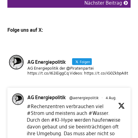
Nächster Beitrag
Folge uns
auf X
:
AG Energiepolitik
Folgen
AG Energiepolitik der @Piratenpartei
https://t.co/I62iEiggCq Videos: https://t.co/iG0ZkbpA8t
AG Energiepolitik
@aenergiepolitik
·
4 Aug.
#Rechenzentren
verbrauchen viel
#Strom
und meistens auch
#Wasser
.
Durch den
#KI
-Hype werden haufenweise
davon gebaut und sie beeinträchtigen oft
ihre Umgebung. Das muss aber nicht so