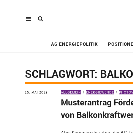
AG ENERGIEPOLITIK
POSITION
SCHLAGWORT:
BALK
15. MAI 2023
ALLGEMEIN
ENERGIEWENDE
PHOTOV
Musterantrag Förd
von Balkonkraftwe
Ahoi Kommunalpiraten, die AG En