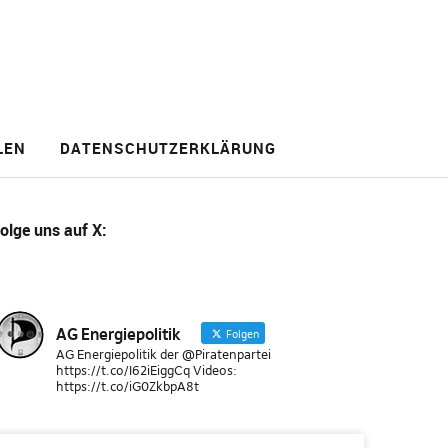
LEN
DATENSCHUTZERKLÄRUNG
olge uns
auf X
:
AG Energiepolitik
Folgen
AG Energiepolitik der @Piratenpartei
https://t.co/I62iEiggCq Videos:
https://t.co/iG0ZkbpA8t