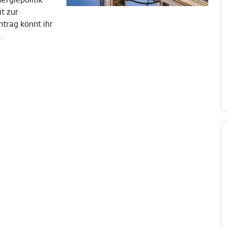
it zur
trag könnt ihr
…