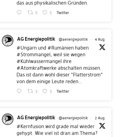
das aus physikalischen Gründen.
5
5
Twitter
AG Energiepolitik
@aenergiepolitik
·
4 Aug.
#Ungarn
und
#Rumänien
haben
#Strommangel
, weil sie wegen
#Kühlwassermangel
ihre
#Atomkraftwerke
abschalten müssen.
Das ist dann wohl dieser "Flatterstrom"
von dem einige Leute reden…
3
3
Twitter
AG Energiepolitik
@aenergiepolitik
·
2 Aug.
#Kernfusion
wird grade mal wieder
gehypt. Wie viel ist dran am Thema?