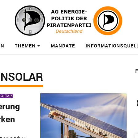
EN
THEMEN
MANDATE
INFORMATIONSQUEL
F
ONSOLAR
OLTAIK
erung
rken
ergiepolitik