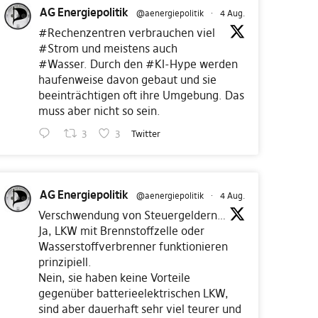
AG Energiepolitik
@aenergiepolitik
·
4 Aug.
#Rechenzentren
verbrauchen viel
#Strom
und meistens auch
#Wasser
. Durch den
#KI
-Hype werden
haufenweise davon gebaut und sie
beeinträchtigen oft ihre Umgebung. Das
muss aber nicht so sein.
3
3
Twitter
AG Energiepolitik
@aenergiepolitik
·
4 Aug.
Verschwendung von Steuergeldern…
Ja, LKW mit Brennstoffzelle oder
Wasserstoffverbrenner funktionieren
prinzipiell.
Nein, sie haben keine Vorteile
gegenüber batterieelektrischen LKW,
sind aber dauerhaft sehr viel teurer und