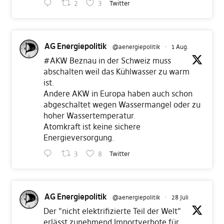
2
3
Twitter
AG Energiepolitik
@aenergiepolitik
·
1 Aug.
#AKW
Beznau in der Schweiz muss
abschalten weil das Kühlwasser zu warm
ist.
Andere AKW in Europa haben auch schon
abgeschaltet wegen Wassermangel oder zu
hoher Wassertemperatur.
Atomkraft ist keine sichere
Energieversorgung.
3
8
Twitter
AG Energiepolitik
@aenergiepolitik
·
28 Juli
Der "nicht elektrifizierte Teil der Welt"
erlässt zunehmend Importverbote für