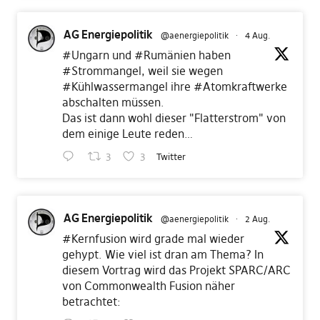
AG Energiepolitik
@aenergiepolitik
·
4 Aug.
#Ungarn
und
#Rumänien
haben
#Strommangel
, weil sie wegen
#Kühlwassermangel
ihre
#Atomkraftwerke
abschalten müssen.
Das ist dann wohl dieser "Flatterstrom" von
dem einige Leute reden…
3
3
Twitter
AG Energiepolitik
@aenergiepolitik
·
2 Aug.
#Kernfusion
wird grade mal wieder
gehypt. Wie viel ist dran am Thema? In
diesem Vortrag wird das Projekt SPARC/ARC
von Commonwealth Fusion näher
betrachtet: