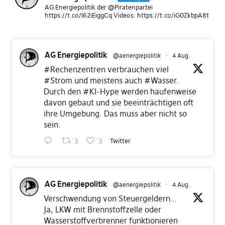
AG Energiepolitik der @Piratenpartei
https://t.co/I62iEiggCq Videos: https://t.co/iG0ZkbpA8t
AG Energiepolitik
@aenergiepolitik
·
4 Aug.
#Rechenzentren
verbrauchen viel
#Strom
und meistens auch
#Wasser
.
Durch den
#KI
-Hype werden haufenweise
davon gebaut und sie beeinträchtigen oft
ihre Umgebung. Das muss aber nicht so
sein.
3
3
Twitter
AG Energiepolitik
@aenergiepolitik
·
4 Aug.
Verschwendung von Steuergeldern…
Ja, LKW mit Brennstoffzelle oder
Wasserstoffverbrenner funktionieren