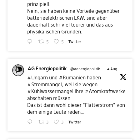
prinzipiell.
Nein, sie haben keine Vorteile gegenüber
batterieelektrischen LKW, sind aber
dauerhaft sehr viel teurer und das aus
physikalischen Gründen.
5
5
Twitter
AG Energiepolitik
@aenergiepolitik
·
4 Aug.
#Ungarn
und
#Rumänien
haben
#Strommangel
, weil sie wegen
#Kühlwassermangel
ihre
#Atomkraftwerke
abschalten müssen.
Das ist dann wohl dieser "Flatterstrom" von
dem einige Leute reden…
3
3
Twitter