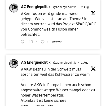
AG Energiepolitik
@aenergiepolitik
·
2 Aug.
#Kernfusion
wird grade mal wieder
gehypt. Wie viel ist dran am Thema? In
diesem Vortrag wird das Projekt SPARC/ARC
von Commonwealth Fusion näher
betrachtet:
2
3
Twitter
AG Energiepolitik
@aenergiepolitik
·
1 Aug.
#AKW
Beznau in der Schweiz muss
abschalten weil das Kühlwasser zu warm
ist.
Andere AKW in Europa haben auch schon
abgeschaltet wegen Wassermangel oder zu
hoher Wassertemperatur.
Atomkraft ist keine sichere
Energieversorgung.