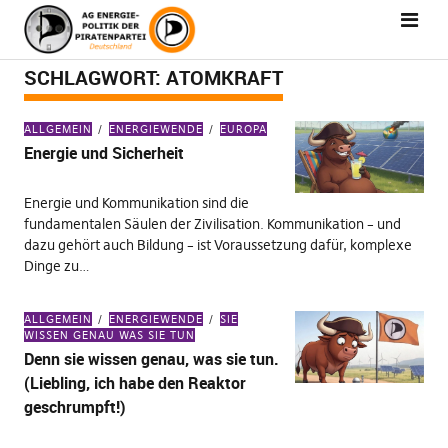
SCHLAGWORT:
ATOMKRAFT
ALLGEMEIN
ENERGIEWENDE
EUROPA
Energie und Sicherheit
Energie und Kommunikation sind die
fundamentalen Säulen der Zivilisation. Kommunikation – und
dazu gehört auch Bildung – ist Voraussetzung dafür, komplexe
Dinge zu…
ALLGEMEIN
ENERGIEWENDE
SIE
WISSEN GENAU WAS SIE TUN
Denn sie wissen genau, was sie tun.
(Liebling, ich habe den Reaktor
geschrumpft!)