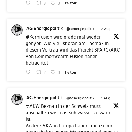
3
3
Twitter
AG Energiepolitik
@aenergiepolitik
·
2 Aug.
#Kernfusion
wird grade mal wieder
gehypt. Wie viel ist dran am Thema? In
diesem Vortrag wird das Projekt SPARC/ARC
von Commonwealth Fusion näher
betrachtet:
2
3
Twitter
AG Energiepolitik
@aenergiepolitik
·
1 Aug.
#AKW
Beznau in der Schweiz muss
abschalten weil das Kühlwasser zu warm
ist.
Andere AKW in Europa haben auch schon