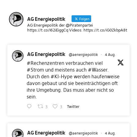
AG Energiepolitik
Folgen
AG Energiepolitik der @Piratenpartei
https://t.co/I62iEiggCq Videos: https://t.co/iG0ZkbpA8t
AG Energiepolitik
@aenergiepolitik
·
4 Aug.
#Rechenzentren
verbrauchen viel
#Strom
und meistens auch
#Wasser
.
Durch den
#KI
-Hype werden haufenweise
davon gebaut und sie beeinträchtigen oft
ihre Umgebung. Das muss aber nicht so
sein.
3
3
Twitter
AG Energiepolitik
@aenergiepolitik
·
4 Aug.