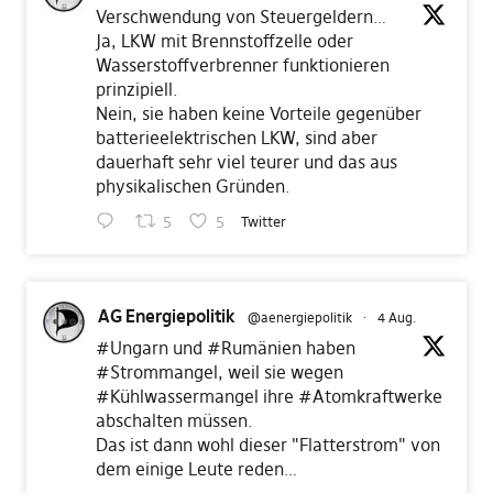
Verschwendung von Steuergeldern…
Ja, LKW mit Brennstoffzelle oder
Wasserstoffverbrenner funktionieren
prinzipiell.
Nein, sie haben keine Vorteile gegenüber
batterieelektrischen LKW, sind aber
dauerhaft sehr viel teurer und das aus
physikalischen Gründen.
5
5
Twitter
AG Energiepolitik
@aenergiepolitik
·
4 Aug.
#Ungarn
und
#Rumänien
haben
#Strommangel
, weil sie wegen
#Kühlwassermangel
ihre
#Atomkraftwerke
abschalten müssen.
Das ist dann wohl dieser "Flatterstrom" von
dem einige Leute reden…