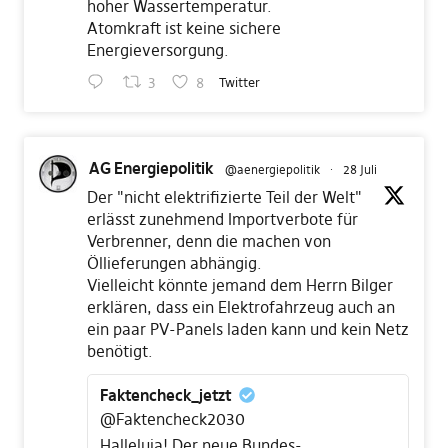
hoher Wassertemperatur.
Atomkraft ist keine sichere
Energieversorgung.
3
8
Twitter
AG Energiepolitik
@aenergiepolitik
·
28 Juli
Der "nicht elektrifizierte Teil der Welt"
erlässt zunehmend Importverbote für
Verbrenner, denn die machen von
Öllieferungen abhängig.
Vielleicht könnte jemand dem Herrn Bilger
erklären, dass ein Elektrofahrzeug auch an
ein paar PV-Panels laden kann und kein Netz
benötigt.
Faktencheck_jetzt
@Faktencheck2030
Halleluja! Der neue Bundes-