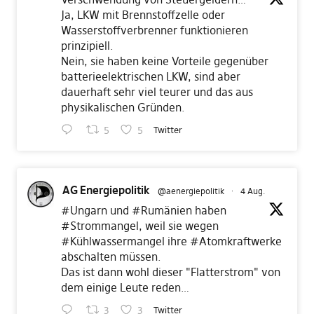
Ja, LKW mit Brennstoffzelle oder
Wasserstoffverbrenner funktionieren
prinzipiell.
Nein, sie haben keine Vorteile gegenüber
batterieelektrischen LKW, sind aber
dauerhaft sehr viel teurer und das aus
physikalischen Gründen.
5
5
Twitter
AG Energiepolitik
@aenergiepolitik
·
4 Aug.
#Ungarn
und
#Rumänien
haben
#Strommangel
, weil sie wegen
#Kühlwassermangel
ihre
#Atomkraftwerke
abschalten müssen.
Das ist dann wohl dieser "Flatterstrom" von
dem einige Leute reden…
3
3
Twitter