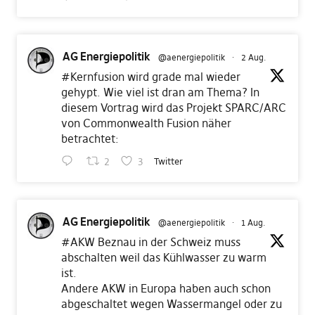
AG Energiepolitik
@aenergiepolitik
·
2 Aug.
#Kernfusion
wird grade mal wieder
gehypt. Wie viel ist dran am Thema? In
diesem Vortrag wird das Projekt SPARC/ARC
von Commonwealth Fusion näher
betrachtet:
2
3
Twitter
AG Energiepolitik
@aenergiepolitik
·
1 Aug.
#AKW
Beznau in der Schweiz muss
abschalten weil das Kühlwasser zu warm
ist.
Andere AKW in Europa haben auch schon
abgeschaltet wegen Wassermangel oder zu