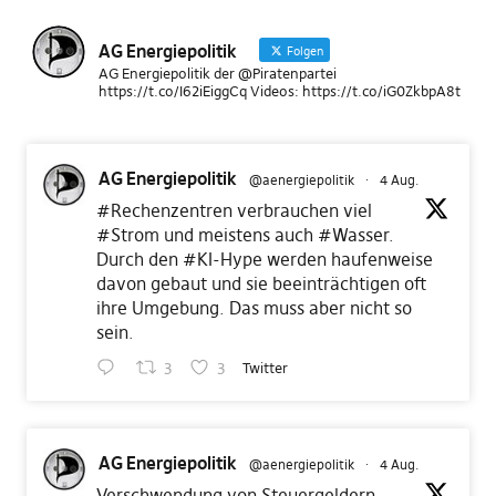
AG Energiepolitik
Folgen
AG Energiepolitik der @Piratenpartei
https://t.co/I62iEiggCq Videos: https://t.co/iG0ZkbpA8t
AG Energiepolitik
@aenergiepolitik
·
4 Aug.
#Rechenzentren
verbrauchen viel
#Strom
und meistens auch
#Wasser
.
Durch den
#KI
-Hype werden haufenweise
davon gebaut und sie beeinträchtigen oft
ihre Umgebung. Das muss aber nicht so
sein.
3
3
Twitter
AG Energiepolitik
@aenergiepolitik
·
4 Aug.
Verschwendung von Steuergeldern…