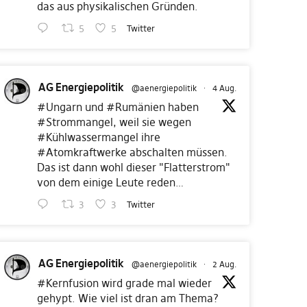
das aus physikalischen Gründen.
5
5
Twitter
AG Energiepolitik
@aenergiepolitik
·
4 Aug.
#Ungarn
und
#Rumänien
haben
#Strommangel
, weil sie wegen
#Kühlwassermangel
ihre
#Atomkraftwerke
abschalten müssen.
Das ist dann wohl dieser "Flatterstrom"
von dem einige Leute reden…
3
3
Twitter
AG Energiepolitik
@aenergiepolitik
·
2 Aug.
#Kernfusion
wird grade mal wieder
gehypt. Wie viel ist dran am Thema?