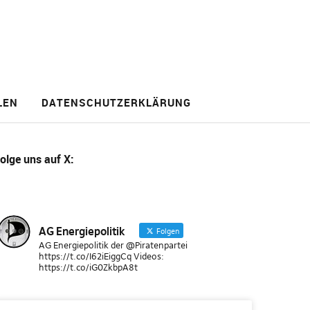
LEN
DATENSCHUTZERKLÄRUNG
olge uns
auf X
:
AG Energiepolitik
Folgen
AG Energiepolitik der @Piratenpartei
https://t.co/I62iEiggCq Videos:
https://t.co/iG0ZkbpA8t