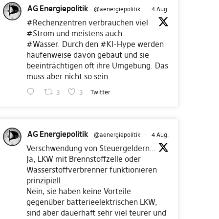
AG Energiepolitik
@aenergiepolitik
·
4 Aug.
#Rechenzentren
verbrauchen viel
#Strom
und meistens auch
#Wasser
. Durch den
#KI
-Hype werden
haufenweise davon gebaut und sie
beeinträchtigen oft ihre Umgebung. Das
muss aber nicht so sein.
3
3
Twitter
AG Energiepolitik
@aenergiepolitik
·
4 Aug.
Verschwendung von Steuergeldern…
Ja, LKW mit Brennstoffzelle oder
Wasserstoffverbrenner funktionieren
prinzipiell.
Nein, sie haben keine Vorteile
gegenüber batterieelektrischen LKW,
sind aber dauerhaft sehr viel teurer und