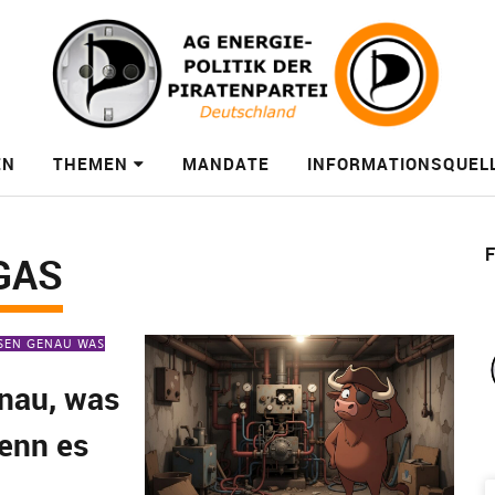
EN
THEMEN
MANDATE
INFORMATIONSQUEL
F
GAS
SSEN GENAU WAS
enau, was
wenn es