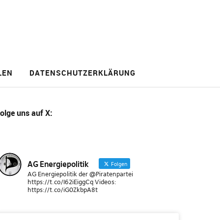
LEN
DATENSCHUTZERKLÄRUNG
olge uns
auf X
:
AG Energiepolitik
Folgen
AG Energiepolitik der @Piratenpartei
https://t.co/I62iEiggCq Videos:
https://t.co/iG0ZkbpA8t