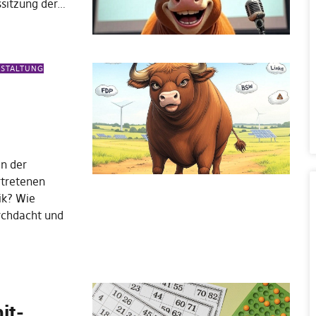
ssitzung der…
NSTALTUNG
n der
rtretenen
ik? Wie
urchdacht und
it-