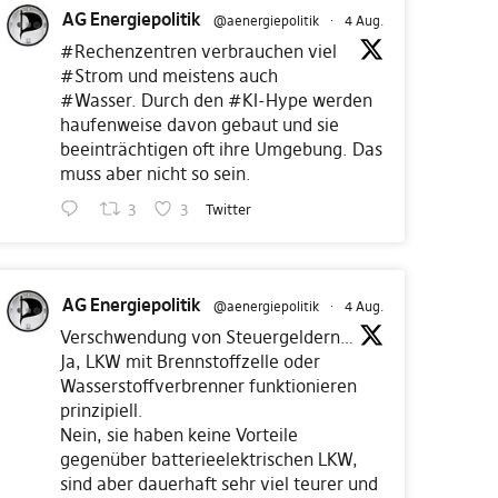
AG Energiepolitik
@aenergiepolitik
·
4 Aug.
#Rechenzentren
verbrauchen viel
#Strom
und meistens auch
#Wasser
. Durch den
#KI
-Hype werden
haufenweise davon gebaut und sie
beeinträchtigen oft ihre Umgebung. Das
muss aber nicht so sein.
3
3
Twitter
AG Energiepolitik
@aenergiepolitik
·
4 Aug.
Verschwendung von Steuergeldern…
Ja, LKW mit Brennstoffzelle oder
Wasserstoffverbrenner funktionieren
prinzipiell.
Nein, sie haben keine Vorteile
gegenüber batterieelektrischen LKW,
sind aber dauerhaft sehr viel teurer und