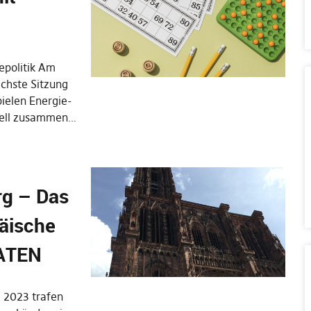
epolitik Am
ächste Sitzung
pielen Energie-
tuell zusammen…
rg – Das
äische
ATEN
 2023 trafen