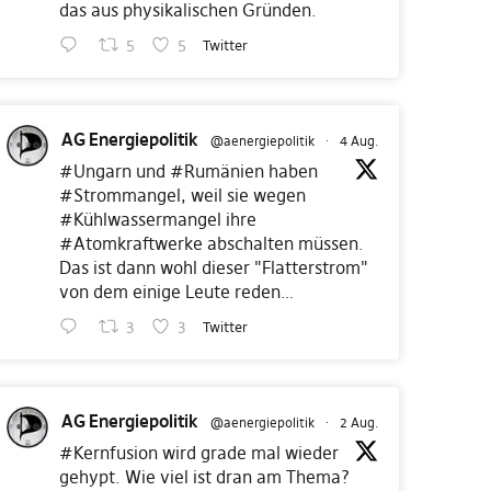
das aus physikalischen Gründen.
5
5
Twitter
AG Energiepolitik
@aenergiepolitik
·
4 Aug.
#Ungarn
und
#Rumänien
haben
#Strommangel
, weil sie wegen
#Kühlwassermangel
ihre
#Atomkraftwerke
abschalten müssen.
Das ist dann wohl dieser "Flatterstrom"
von dem einige Leute reden…
3
3
Twitter
AG Energiepolitik
@aenergiepolitik
·
2 Aug.
#Kernfusion
wird grade mal wieder
gehypt. Wie viel ist dran am Thema?