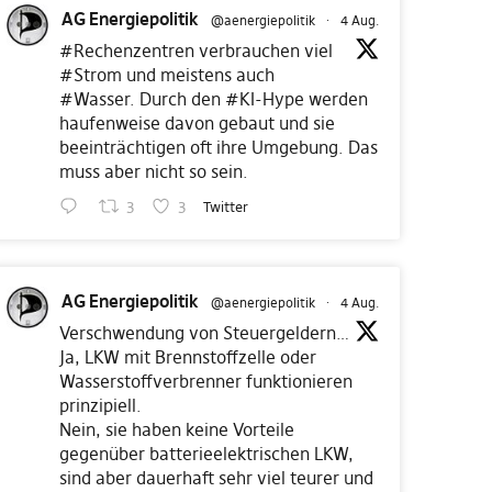
AG Energiepolitik
@aenergiepolitik
·
4 Aug.
#Rechenzentren
verbrauchen viel
#Strom
und meistens auch
#Wasser
. Durch den
#KI
-Hype werden
haufenweise davon gebaut und sie
beeinträchtigen oft ihre Umgebung. Das
muss aber nicht so sein.
3
3
Twitter
AG Energiepolitik
@aenergiepolitik
·
4 Aug.
Verschwendung von Steuergeldern…
Ja, LKW mit Brennstoffzelle oder
Wasserstoffverbrenner funktionieren
prinzipiell.
Nein, sie haben keine Vorteile
gegenüber batterieelektrischen LKW,
sind aber dauerhaft sehr viel teurer und