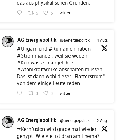
das aus physikalischen Gründen.
5
5
Twitter
AG Energiepolitik
@aenergiepolitik
·
4 Aug.
#Ungarn
und
#Rumänien
haben
#Strommangel
, weil sie wegen
#Kühlwassermangel
ihre
#Atomkraftwerke
abschalten müssen.
Das ist dann wohl dieser "Flatterstrom"
von dem einige Leute reden…
3
3
Twitter
AG Energiepolitik
@aenergiepolitik
·
2 Aug.
#Kernfusion
wird grade mal wieder
gehypt. Wie viel ist dran am Thema?