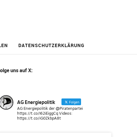
LEN
DATENSCHUTZERKLÄRUNG
olge uns
auf X
:
AG Energiepolitik
Folgen
AG Energiepolitik der @Piratenpartei
https://t.co/I62iEiggCq Videos:
https://t.co/iG0ZkbpA8t