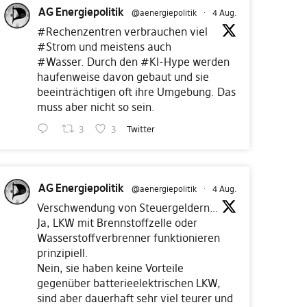
AG Energiepolitik
@aenergiepolitik
·
4 Aug.
#Rechenzentren
verbrauchen viel
#Strom
und meistens auch
#Wasser
. Durch den
#KI
-Hype werden
haufenweise davon gebaut und sie
beeinträchtigen oft ihre Umgebung. Das
muss aber nicht so sein.
3
3
Twitter
AG Energiepolitik
@aenergiepolitik
·
4 Aug.
Verschwendung von Steuergeldern…
Ja, LKW mit Brennstoffzelle oder
Wasserstoffverbrenner funktionieren
prinzipiell.
Nein, sie haben keine Vorteile
gegenüber batterieelektrischen LKW,
sind aber dauerhaft sehr viel teurer und