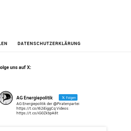
LEN
DATENSCHUTZERKLÄRUNG
olge uns
auf X
:
AG Energiepolitik
Folgen
AG Energiepolitik der @Piratenpartei
https://t.co/I62iEiggCq Videos:
https://t.co/iG0ZkbpA8t