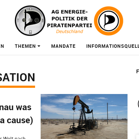
EN
THEMEN
MANDATE
INFORMATIONSQUEL
F
ISATION
enau was
 a cause)
r Welt nach