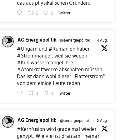
das aus physikalischen Gründen.
5
5
Twitter
AG Energiepolitik
@aenergiepolitik
·
4 Aug.
#Ungarn
und
#Rumänien
haben
#Strommangel
, weil sie wegen
#Kühlwassermangel
ihre
#Atomkraftwerke
abschalten müssen.
Das ist dann wohl dieser "Flatterstrom"
von dem einige Leute reden…
3
3
Twitter
AG Energiepolitik
@aenergiepolitik
·
2 Aug.
#Kernfusion
wird grade mal wieder
gehypt. Wie viel ist dran am Thema?