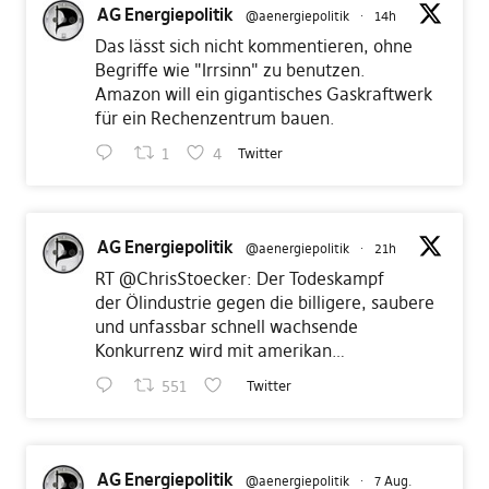
AG Energiepolitik
@aenergiepolitik
·
14h
Das lässt sich nicht kommentieren, ohne
Begriffe wie "Irrsinn" zu benutzen.
Amazon will ein gigantisches Gaskraftwerk
für ein Rechenzentrum bauen.
1
4
Twitter
AG Energiepolitik
@aenergiepolitik
·
21h
RT
@ChrisStoecker
: Der Todeskampf
der Ölindustrie gegen die billigere, saubere
und unfassbar schnell wachsende
Konkurrenz wird mit amerikan…
551
Twitter
AG Energiepolitik
@aenergiepolitik
·
7 Aug.