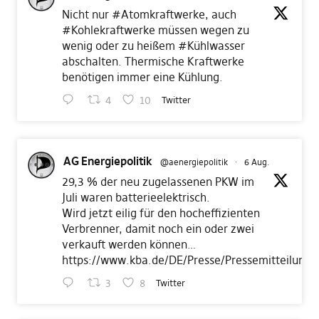
Nicht nur
#Atomkraftwerke
, auch
#Kohlekraftwerke
müssen wegen zu
wenig oder zu heißem
#Kühlwasser
abschalten. Thermische Kraftwerke
benötigen immer eine Kühlung.
4
10
Twitter
AG Energiepolitik
@aenergiepolitik
·
6 Aug.
29,3 % der neu zugelassenen PKW im
Juli waren batterieelektrisch.
Wird jetzt eilig für den hocheffizienten
Verbrenner, damit noch ein oder zwei
verkauft werden können…
https://www.kba.de/DE/Presse/Pressemitteilunge
3
8
Twitter