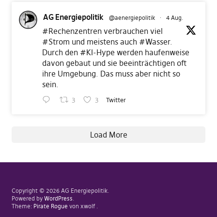
AG Energiepolitik
@aenergiepolitik
·
4 Aug.
#Rechenzentren
verbrauchen viel
#Strom
und meistens auch
#Wasser
.
Durch den
#KI
-Hype werden haufenweise
davon gebaut und sie beeinträchtigen oft
ihre Umgebung. Das muss aber nicht so
sein.
3
3
Twitter
Load More
Copyright © 2026 AG Energiepolitik
Powered by
WordPress
Theme:
Pirate Rogue
von xwolf