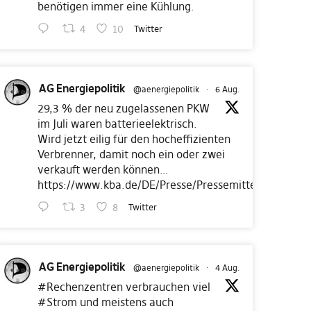
benötigen immer eine Kühlung.
4
10
Twitter
AG Energiepolitik
@aenergiepolitik
·
6 Aug.
29,3 % der neu zugelassenen PKW
im Juli waren batterieelektrisch.
Wird jetzt eilig für den hocheffizienten
Verbrenner, damit noch ein oder zwei
verkauft werden können…
https://www.kba.de/DE/Presse/Pressemitteilungen/Fah
3
8
Twitter
AG Energiepolitik
@aenergiepolitik
·
4 Aug.
#Rechenzentren
verbrauchen viel
#Strom
und meistens auch