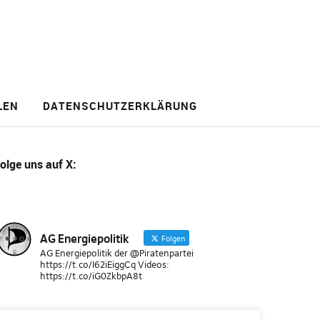
LEN
DATENSCHUTZERKLÄRUNG
olge uns
auf X
:
AG Energiepolitik
Folgen
AG Energiepolitik der @Piratenpartei
https://t.co/I62iEiggCq Videos:
https://t.co/iG0ZkbpA8t