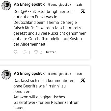
AG Energiepolitik
@aenergiepolitik
·
12h
Der
@AkkuDoktor
bringt hier sehr
gut auf den Punkt was in
Deutschland beim Thema
#Energie
falsch läuft: Es werden falsche Anreize
gesetzt und zu viel Rücksicht genommen
auf alte Geschäftsmodelle, auf Kosten
der Allgemeinheit.
1
2
Twitter
AG Energiepolitik
@aenergiepolitik
·
16h
Das lässt sich nicht kommentieren,
ohne Begriffe wie "Irrsinn" zu
benutzen.
Amazon will ein gigantisches
Gaskraftwerk für ein Rechenzentrum
bauen.