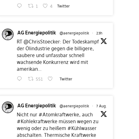
1
4
Twitter
AG Energiepolitik
@aenergiepolitik
·
23h
RT
@ChrisStoecker
: Der Todeskampf
der Ölindustrie gegen die billigere,
saubere und unfassbar schnell
wachsende Konkurrenz wird mit
amerikan…
551
Twitter
AG Energiepolitik
@aenergiepolitik
·
7 Aug.
Nicht nur
#Atomkraftwerke
, auch
#Kohlekraftwerke
müssen wegen zu
wenig oder zu heißem
#Kühlwasser
abschalten. Thermische Kraftwerke