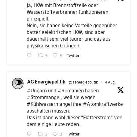
Ja, LKW mit Brennstoffzelle oder
Wasserstoffverbrenner funktionieren
prinzipiell.
Nein, sie haben keine Vorteile gegenüber
batterieelektrischen LKW, sind aber
dauerhaft sehr viel teurer und das aus
physikalischen Gründen.
5
5
Twitter
AG Energiepolitik
@aenergiepolitik
·
4 Aug.
#Ungarn
und
#Rumänien
haben
#Strommangel
, weil sie wegen
#Kühlwassermangel
ihre
#Atomkraftwerke
abschalten müssen.
Das ist dann wohl dieser "Flatterstrom" von
dem einige Leute reden…
3
3
Twitter