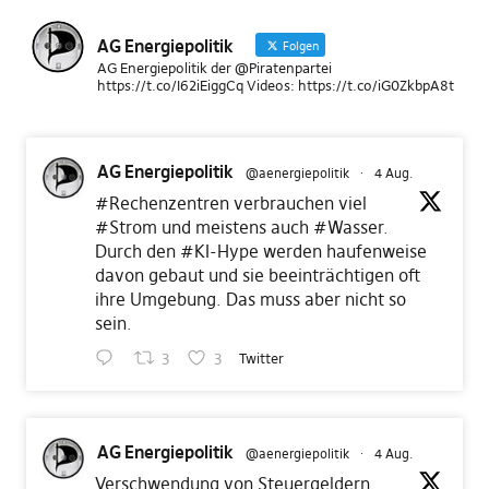
AG Energiepolitik
Folgen
AG Energiepolitik der @Piratenpartei
https://t.co/I62iEiggCq Videos: https://t.co/iG0ZkbpA8t
AG Energiepolitik
@aenergiepolitik
·
4 Aug.
#Rechenzentren
verbrauchen viel
#Strom
und meistens auch
#Wasser
.
Durch den
#KI
-Hype werden haufenweise
davon gebaut und sie beeinträchtigen oft
ihre Umgebung. Das muss aber nicht so
sein.
3
3
Twitter
AG Energiepolitik
@aenergiepolitik
·
4 Aug.
Verschwendung von Steuergeldern…