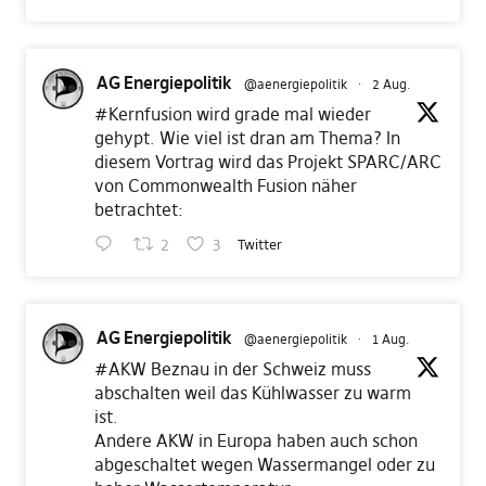
AG Energiepolitik
@aenergiepolitik
·
2 Aug.
#Kernfusion
wird grade mal wieder
gehypt. Wie viel ist dran am Thema? In
diesem Vortrag wird das Projekt SPARC/ARC
von Commonwealth Fusion näher
betrachtet:
2
3
Twitter
AG Energiepolitik
@aenergiepolitik
·
1 Aug.
#AKW
Beznau in der Schweiz muss
abschalten weil das Kühlwasser zu warm
ist.
Andere AKW in Europa haben auch schon
abgeschaltet wegen Wassermangel oder zu