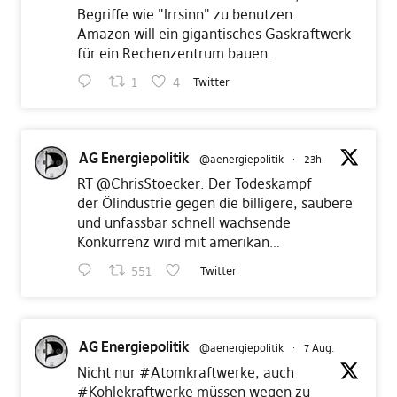
Begriffe wie "Irrsinn" zu benutzen.
Amazon will ein gigantisches Gaskraftwerk
für ein Rechenzentrum bauen.
1
4
Twitter
AG Energiepolitik
@aenergiepolitik
·
23h
RT
@ChrisStoecker
: Der Todeskampf
der Ölindustrie gegen die billigere, saubere
und unfassbar schnell wachsende
Konkurrenz wird mit amerikan…
551
Twitter
AG Energiepolitik
@aenergiepolitik
·
7 Aug.
Nicht nur
#Atomkraftwerke
, auch
#Kohlekraftwerke
müssen wegen zu