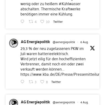
wenig oder zu heißem
#Kühlwasser
abschalten. Thermische Kraftwerke
benötigen immer eine Kühlung.
4
10
Twitter
AG Energiepolitik
@aenergiepolitik
·
6 Aug.
29,3 % der neu zugelassenen PKW im
Juli waren batterieelektrisch.
Wird jetzt eilig für den hocheffizienten
Verbrenner, damit noch ein oder zwei
verkauft werden können…
https://www.kba.de/DE/Presse/Pressemitteilunge
3
8
Twitter
AG Energiepolitik
@aenergiepolitik
·
4 Aug.