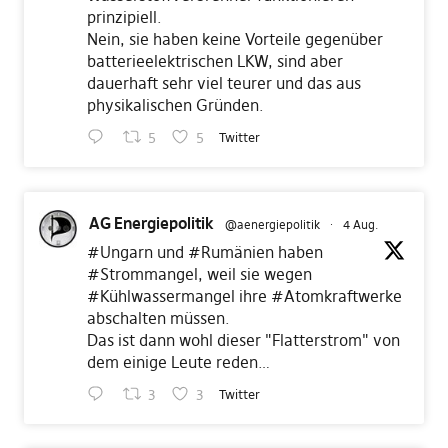
prinzipiell.
Nein, sie haben keine Vorteile gegenüber
batterieelektrischen LKW, sind aber
dauerhaft sehr viel teurer und das aus
physikalischen Gründen.
5
5
Twitter
AG Energiepolitik
@aenergiepolitik
·
4 Aug.
#Ungarn
und
#Rumänien
haben
#Strommangel
, weil sie wegen
#Kühlwassermangel
ihre
#Atomkraftwerke
abschalten müssen.
Das ist dann wohl dieser "Flatterstrom" von
dem einige Leute reden…
3
3
Twitter