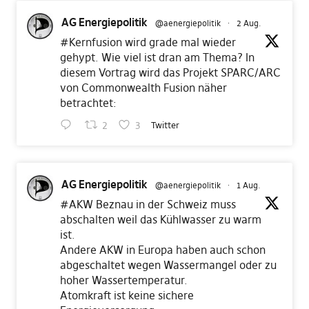
AG Energiepolitik
@aenergiepolitik
·
2 Aug.
#Kernfusion
wird grade mal wieder
gehypt. Wie viel ist dran am Thema? In
diesem Vortrag wird das Projekt SPARC/ARC
von Commonwealth Fusion näher
betrachtet:
2
3
Twitter
AG Energiepolitik
@aenergiepolitik
·
1 Aug.
#AKW
Beznau in der Schweiz muss
abschalten weil das Kühlwasser zu warm
ist.
Andere AKW in Europa haben auch schon
abgeschaltet wegen Wassermangel oder zu
hoher Wassertemperatur.
Atomkraft ist keine sichere