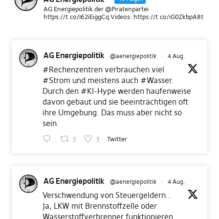
AG Energiepolitik der @Piratenpartei
https://t.co/I62iEiggCq Videos: https://t.co/iG0ZkbpA8t
AG Energiepolitik
@aenergiepolitik
·
4 Aug.
#Rechenzentren
verbrauchen viel
#Strom
und meistens auch
#Wasser
.
Durch den
#KI
-Hype werden haufenweise
davon gebaut und sie beeinträchtigen oft
ihre Umgebung. Das muss aber nicht so
sein.
3
3
Twitter
AG Energiepolitik
@aenergiepolitik
·
4 Aug.
Verschwendung von Steuergeldern…
Ja, LKW mit Brennstoffzelle oder
Wasserstoffverbrenner funktionieren