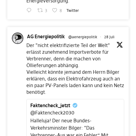
Energieversorgung.
3
8
Twitter
AG Energiepolitik
@aenergiepolitik
·
28 Juli
Der "nicht elektrifizierte Teil der Welt"
erlässt zunehmend Importverbote für
Verbrenner, denn die machen von
Öllieferungen abhängig.
Vielleicht könnte jemand dem Herrn Bilger
erklären, dass ein Elektrofahrzeug auch an
ein paar PV-Panels laden kann und kein Netz
benötigt.
Faktencheck_jetzt
@Faktencheck2030
Halleluja! Der neue Bundes-
Verkehrsminister Bilger: "Das
Verbrenner-Aus war ein Fehler“ Mit